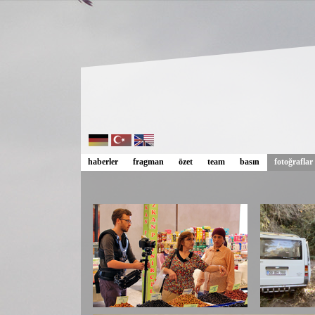
haberler
fragman
özet
team
basın
fotoğraflar